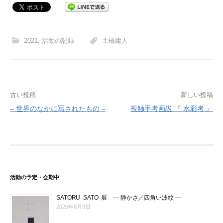
2021
,
活動の記録
土橋庸人
古い投稿
新しい投稿
– 世界のなかに写されたもの –
視触手考画説 『 水彩考 』
投
稿
ナ
ビ
活動の予定・会期中
ゲ
ー
SATORU SATO 展 ― 静かさ／四角い波紋 ―
2026年8月3日
シ