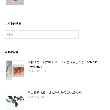
ョ
ン
サイト内検索
検
索
:
活動の記録
奥村浩之・笹井祐子 展 「風と遊ぶところ – con aire
mexicano」
2026年3月13日
高山夏希個展 「まだかたちのない景相体」
2025年8月1日