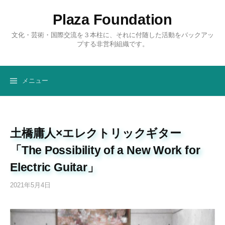
コ
Plaza Foundation
ン
テ
文化・芸術・国際交流を３本柱に、それに付随した活動をバックアッ
ン
プする非営利組織です。
ツ
へ
ス
メニュー
キ
ッ
プ
土橋庸人×エレクトリックギター
「The Possibility of a New Work for
Electric Guitar」
2021年5月4日