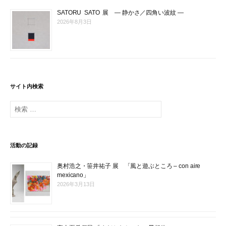
SATORU SATO 展 ― 静かさ／四角い波紋 ―
2026年8月3日
サイト内検索
検
索
:
活動の記録
奥村浩之・笹井祐子 展 「風と遊ぶところ – con aire
mexicano」
2026年3月13日