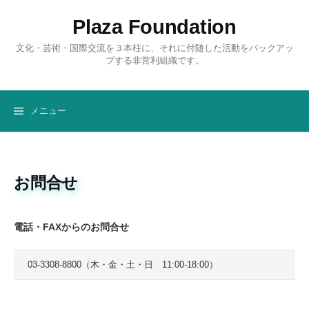
コ
Plaza Foundation
ン
テ
文化・芸術・国際交流を３本柱に、それに付随した活動をバックアッ
ン
プする非営利組織です。
ツ
へ
ス
メニュー
キ
ッ
プ
お問合せ
電話・
FAXからのお問合せ
03-3308-8800（木・金・土・日 11:00-18:00）