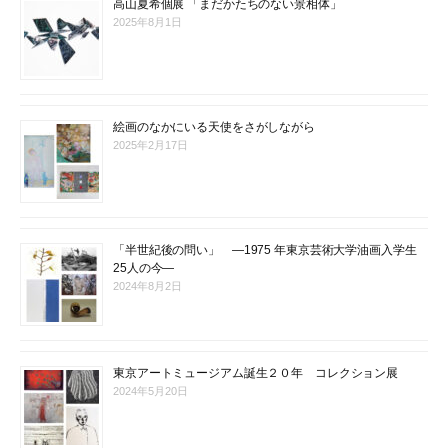
高山夏希個展 「まだかたちのない景相体」
2025年8月1日
絵画のなかにいる天使をさがしながら
2025年2月17日
「半世紀後の問い」 ―1975 年東京芸術大学油画入学生
25人の今―
2024年8月2日
東京アートミュージアム誕生２０年 コレクション展
2024年5月20日