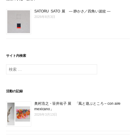
ー
SATORU SATO 展 ― 静かさ／四角い波紋 ―
シ
2026年8月3日
ョ
ン
サイト内検索
検
索
:
活動の記録
奥村浩之・笹井祐子 展 「風と遊ぶところ – con aire
mexicano」
2026年3月13日