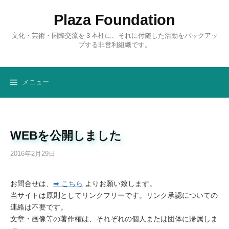
コ
Plaza Foundation
ン
テ
文化・芸術・国際交流を３本柱に、それに付随した活動をバックアッ
ン
プする非営利組織です。
ツ
へ
ス
メニュー
キ
ッ
プ
WEBを公開しました
2016年2月29日
お問合せは、
➡ こちら
よりお願い致します。
当サイトは原則としてリンクフリーです。リンク承認についての
連絡は不要です。
文章・画像等の著作権は、それぞれの個人または団体に帰属しま