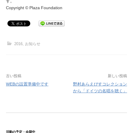
す。
Copyright © Plaza Foundation
2016
,
お知らせ
古い投稿
新しい投稿
WEBの設置準備中です
野村あらえびすコレクション
投
から「ドイツの名唱を聴く」
稿
ナ
ビ
ゲ
活動の予定・会期中