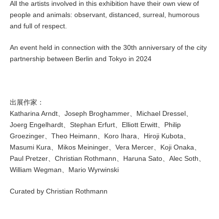
All the artists involved in this exhibition have their own view of
people and animals: observant, distanced, surreal, humorous
and full of respect.
An event held in connection with the 30th anniversary of the city
partnership between Berlin and Tokyo in 2024
出展作家：
Katharina Arndt、Joseph Broghammer、Michael Dressel、
Joerg Engelhardt、Stephan Erfurt、Elliott Erwitt、Philip
Groezinger、Theo Heimann、Koro Ihara、Hiroji Kubota、
Masumi Kura、Mikos Meininger、Vera Mercer、Koji Onaka、
Paul Pretzer、Christian Rothmann、Haruna Sato、Alec Soth、
William Wegman、Mario Wyrwinski
Curated by Christian Rothmann