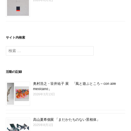
2026年8月3日
サイト内検索
検
索
:
活動の記録
奥村浩之・笹井祐子 展 「風と遊ぶところ – con aire
mexicano」
2026年3月13日
高山夏希個展 「まだかたちのない景相体」
2025年8月1日