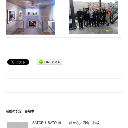
活動の予定・会期中
SATORU SATO 展 ― 静かさ／四角い波紋 ―