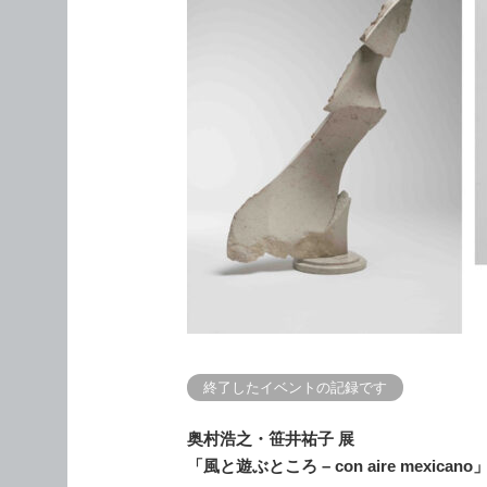
終了したイベントの記録です
奥村浩之・笹井祐子 展
「風と遊ぶところ – con aire mexicano