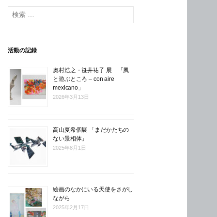
検
索
:
活動の記録
奥村浩之・笹井祐子 展 「風
と遊ぶところ – con aire
mexicano」
2026年3月13日
高山夏希個展 「まだかたちの
ない景相体」
2025年8月1日
絵画のなかにいる天使をさがし
ながら
2025年2月17日