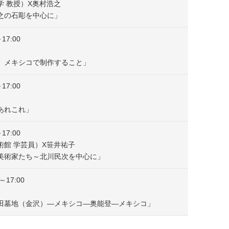
学 教授）X奥村浩之
之の石彫を中心に」
17:00
、メキシコで制作すること」
17:00
あれこれ」
17:00
術館 学芸員）X笹井祐子
美術家たち～北川民次を中心に」
～17:00
田墓地（金沢）―メキシコ―奥能登―メキシコ」