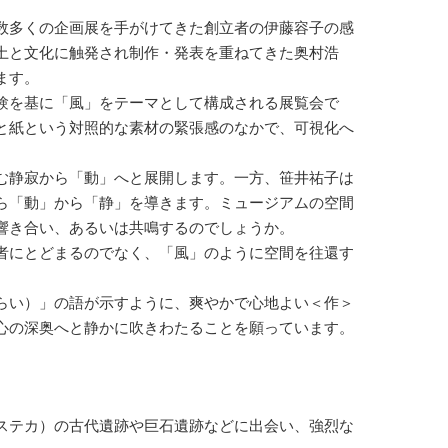
数多くの企画展を手がけてきた創立者の伊藤容子の感
土と文化に触発され制作・発表を重ねてきた奥村浩
ます。
験を基に「風」をテーマとして構成される展覧会で
と紙という対照的な素材の緊張感のなかで、可視化へ
む静寂から「動」へと展開します。一方、笹井祐子は
ら「動」から「静」を導きます。ミュージアムの空間
響き合い、あるいは共鳴するのでしょうか。
者にとどまるのでなく、「風」のように空間を往還す
らい）」の語が示すように、爽やかで心地よい＜作＞
心の深奥へと静かに吹きわたることを願っています。
ステカ）の古代遺跡や巨石遺跡などに出会い、強烈な