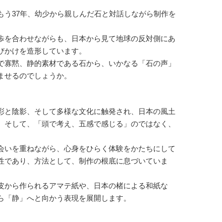
もう37年、幼少から親しんだ石と対話しながら制作を
歩を合わせながらも、日本から見て地球の反対側にあ
びかけを造形しています。
で寡黙、静的素材である石から、いかなる「石の声」
ませるのでしょうか。
彩と陰影、そして多様な文化に触発され、日本の風土
。そして、「頭で考え、五感で感じる」のではなく、
会いを重ねながら、心身をひらく体験をかたちにして
性であり、方法として、制作の根底に息づいていま
皮から作られるアマテ紙や、日本の楮による和紙な
ら「静」へと向かう表現を展開します。