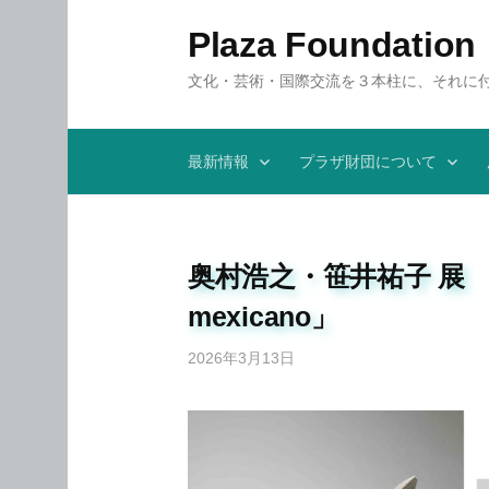
コ
Plaza Foundation
ン
テ
文化・芸術・国際交流を３本柱に、それに
ン
ツ
へ
最新情報
プラザ財団について
ス
キ
ッ
プ
奥村浩之・笹井祐子 展 「風
mexicano」
2026年3月13日