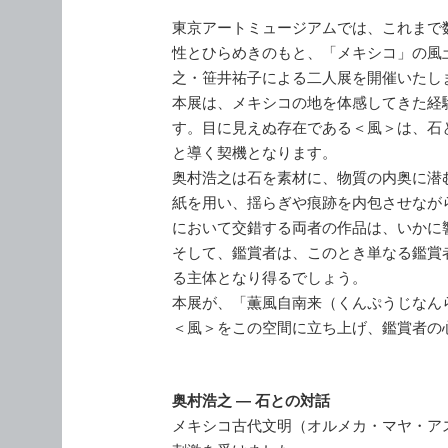
東京アートミュージアムでは、これまで
性とひらめきのもと、「メキシコ」の風
之・笹井祐子による二人展を開催いたし
本展は、メキシコの地を体感してきた経
す。目に見えぬ存在である＜風＞は、石
と導く契機となります。
奥村浩之は石を素材に、物質の内奥に潜
紙を用い、揺らぎや痕跡を内包させなが
において交錯する両者の作品は、いかに
そして、鑑賞者は、このとき単なる鑑賞
る主体となり得るでしょう。
本展が、「薫風自南来（くんぷうじなん
＜風＞をこの空間に立ち上げ、鑑賞者の
奥村浩之 ― 石との対話
メキシコ古代文明（オルメカ・マヤ・ア